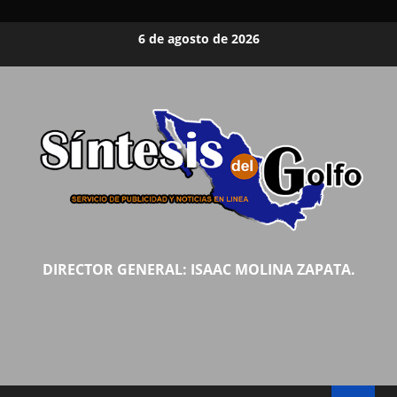
Saltar
6 de agosto de 2026
al
contenido
DIRECTOR GENERAL: ISAAC MOLINA ZAPATA.