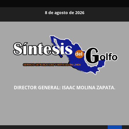
Saltar
8 de agosto de 2026
al
contenido
DIRECTOR GENERAL: ISAAC MOLINA ZAPATA.