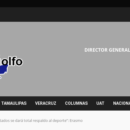
DIRECTOR GENERAL
TAMAULIPAS
VERACRUZ
COLUMNAS
UAT
NACION
dos se dará total respaldo al deporte”: Erasmo