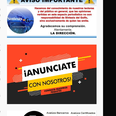
n
e
r
e
,
o
s
;
a
s
e