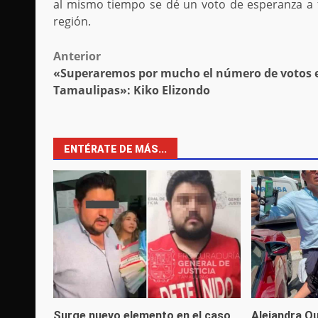
al mismo tiempo se dé un voto de esperanza a fa
región.
Post
Anterior
«Superaremos por mucho el número de votos 
navigation
Tamaulipas»: Kiko Elizondo
ENTÉRATE DE MÁS...
Surge nuevo elemento en el caso
Alejandra Q