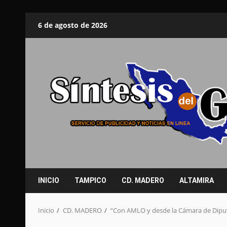
Saltar
6 de agosto de 2026
al
contenido
INICIO
TAMPICO
CD. MADERO
ALTAMIRA
Inicio
CD. MADERO
“Con AMLO y desde la Cámara de Diputa