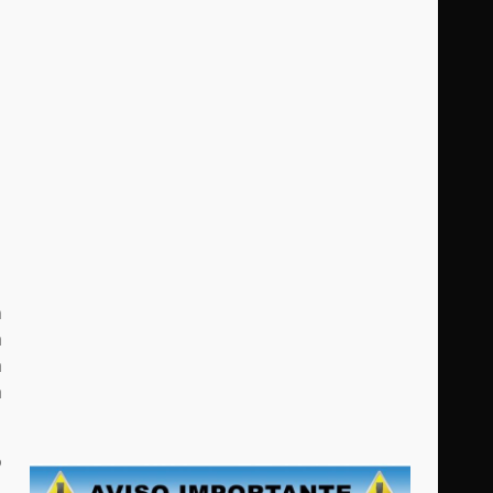
n
a
a
a
o