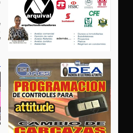
a
e
,
e