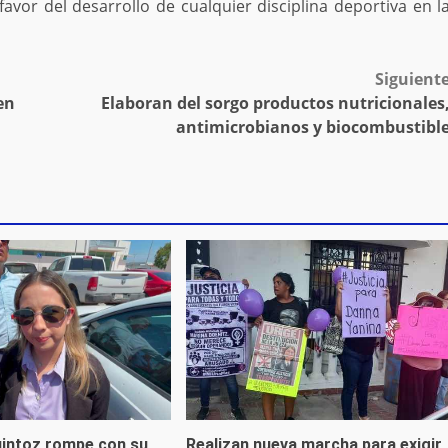
vor del desarrollo de cualquier disciplina deportiva en l
Siguient
en
Elaboran del sorgo productos nutricionales
antimicrobianos y biocombustibl
uintoz rompe con su
Realizan nueva marcha para exigir