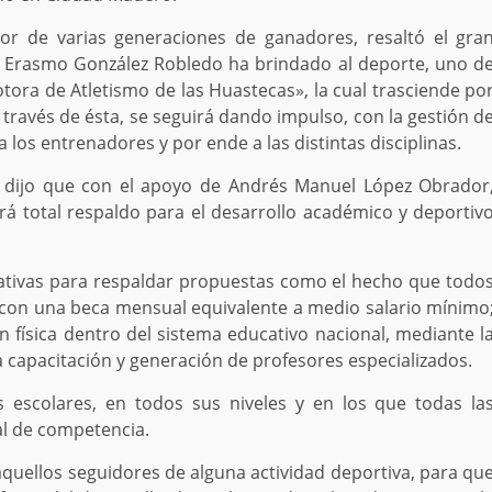
dor de varias generaciones de ganadores, resaltó el gra
, Erasmo González Robledo ha brindado al deporte, uno d
motora de Atletismo de las Huastecas», la cual trasciende po
ravés de ésta, se seguirá dando impulso, con la gestión d
 los entrenadores y por ende a las distintas disciplinas.
, dijo que con el apoyo de Andrés Manuel López Obrador
ará total respaldo para el desarrollo académico y deportiv
lativas para respaldar propuestas como el hecho que todo
 con una beca mensual equivalente a medio salario mínimo
n física dentro del sistema educativo nacional, mediante l
la capacitación y generación de profesores especializados.
s escolares, en todos sus niveles y en los que todas la
al de competencia.
 aquellos seguidores de alguna actividad deportiva, para qu