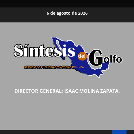
Saltar
6 de agosto de 2026
al
contenido
DIRECTOR GENERAL: ISAAC MOLINA ZAPATA.