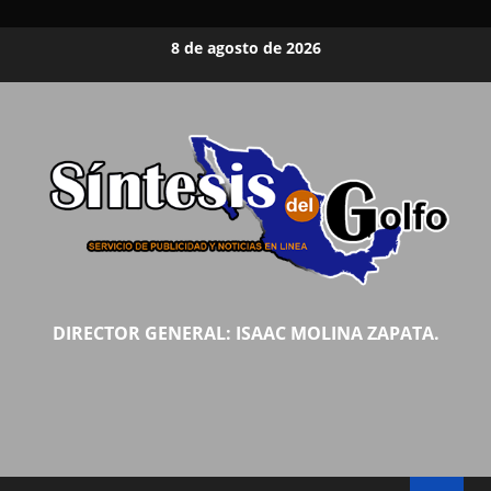
Saltar
8 de agosto de 2026
al
contenido
DIRECTOR GENERAL: ISAAC MOLINA ZAPATA.