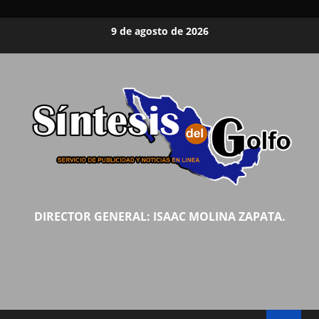
Saltar
9 de agosto de 2026
al
contenido
DIRECTOR GENERAL: ISAAC MOLINA ZAPATA.