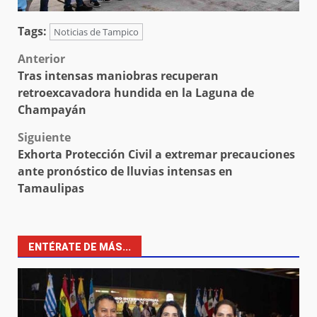
Tags:
Noticias de Tampico
Post
Anterior
Tras intensas maniobras recuperan
navigation
retroexcavadora hundida en la Laguna de
Champayán
Siguiente
Exhorta Protección Civil a extremar precauciones
ante pronóstico de lluvias intensas en
Tamaulipas
ENTÉRATE DE MÁS...