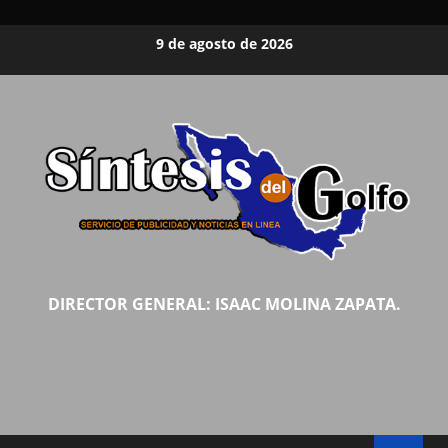
Saltar
9 de agosto de 2026
al
contenido
DIRECTOR GENERAL: ISAAC MOLINA ZAPATA.