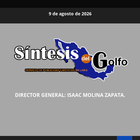
Saltar
9 de agosto de 2026
al
contenido
DIRECTOR GENERAL: ISAAC MOLINA ZAPATA.