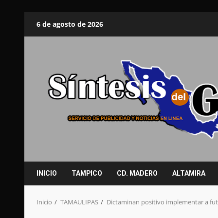
Saltar
6 de agosto de 2026
al
contenido
INICIO
TAMPICO
CD. MADERO
ALTAMIRA
Inicio
TAMAULIPAS
Dictaminan positivo implementar a futu