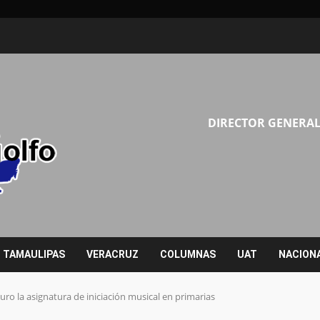
DIRECTOR GENERAL
TAMAULIPAS
VERACRUZ
COLUMNAS
UAT
NACION
ro la asignatura de iniciación musical en primarias