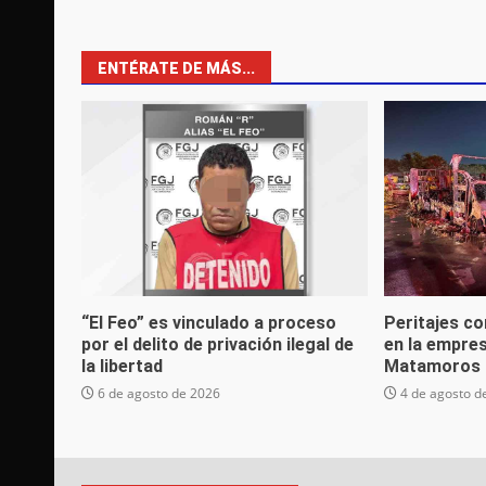
ENTÉRATE DE MÁS...
“El Feo” es vinculado a proceso
Peritajes co
por el delito de privación ilegal de
en la empre
la libertad
Matamoros 
6 de agosto de 2026
4 de agosto d