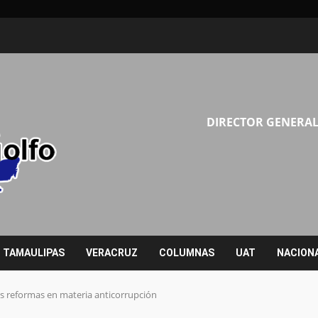
DIRECTOR GENERAL
TAMAULIPAS
VERACRUZ
COLUMNAS
UAT
NACION
 reformas en materia anticorrupción