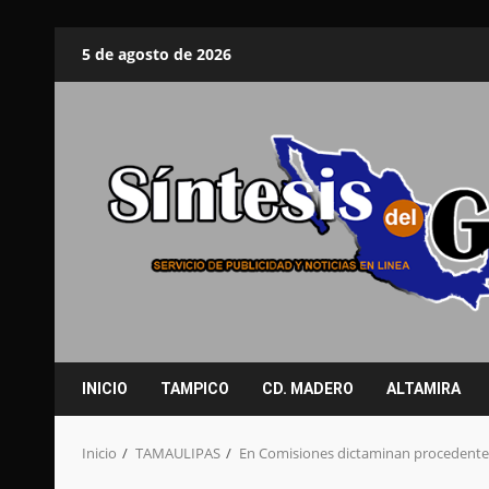
Saltar
5 de agosto de 2026
al
contenido
INICIO
TAMPICO
CD. MADERO
ALTAMIRA
Inicio
TAMAULIPAS
En Comisiones dictaminan procedentes