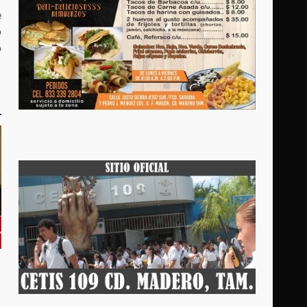
e
o
o