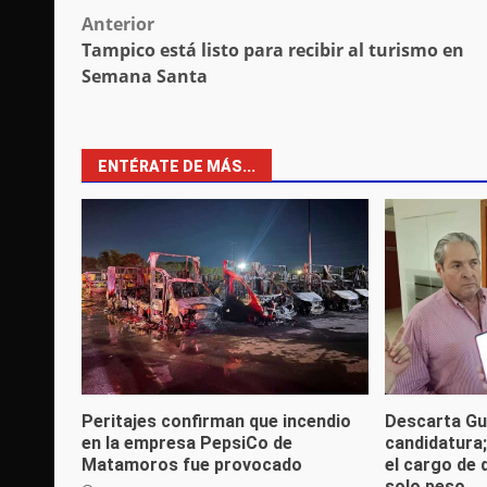
Post
Anterior
Tampico está listo para recibir al turismo en
navigation
Semana Santa
ENTÉRATE DE MÁS...
Peritajes confirman que incendio
Descarta Gu
en la empresa PepsiCo de
candidatura
Matamoros fue provocado
el cargo de 
solo peso