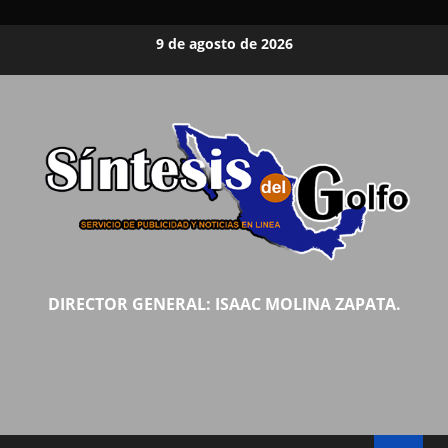
Saltar
9 de agosto de 2026
al
contenido
DIRECTOR GENERAL: ISAAC MOLINA ZAPATA.