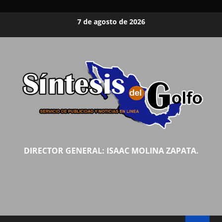
Saltar
7 de agosto de 2026
al
contenido
DIRECTOR GENERAL: ISAAC MOLINA ZAPATA.