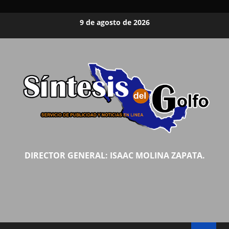
Saltar
9 de agosto de 2026
al
contenido
DIRECTOR GENERAL: ISAAC MOLINA ZAPATA.