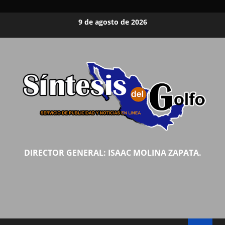
Saltar
9 de agosto de 2026
al
contenido
DIRECTOR GENERAL: ISAAC MOLINA ZAPATA.