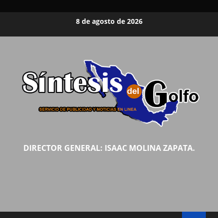
Saltar
8 de agosto de 2026
al
contenido
DIRECTOR GENERAL: ISAAC MOLINA ZAPATA.