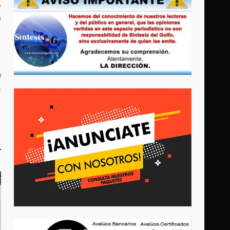
o
a
e
.