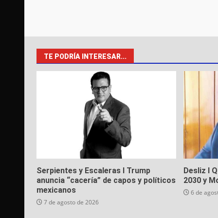
TE PODRÍA INTERESAR...
Serpientes y Escaleras I Trump
Desliz I 
anuncia “cacería” de capos y políticos
2030 y M
mexicanos
6 de agos
7 de agosto de 2026