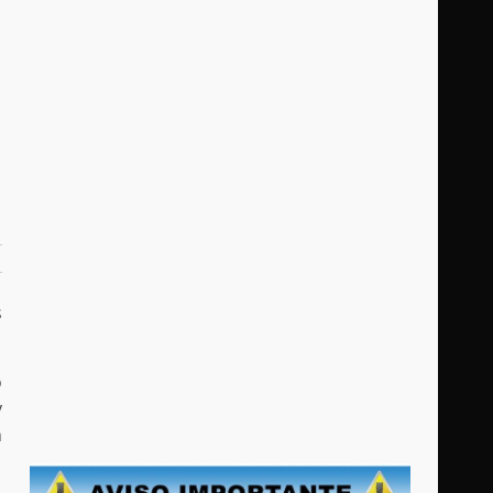
s
o
y
n