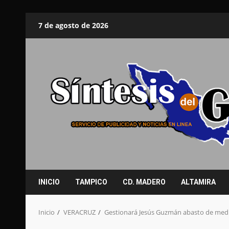
Saltar
7 de agosto de 2026
al
contenido
INICIO
TAMPICO
CD. MADERO
ALTAMIRA
Inicio
VERACRUZ
Gestionará Jesús Guzmán abasto de medic