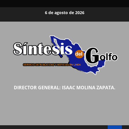
Saltar
6 de agosto de 2026
al
contenido
DIRECTOR GENERAL: ISAAC MOLINA ZAPATA.