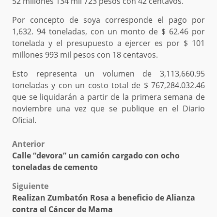
52 millones 134 mil 723 pesos con 42 centavos.
Por concepto de soya corresponde el pago por
1,632. 94 toneladas, con un monto de $ 62.46 por
tonelada y el presupuesto a ejercer es por $ 101
millones 993 mil pesos con 18 centavos.
Esto representa un volumen de 3,113,660.95
toneladas y con un costo total de $ 767,284.032.46
que se liquidarán a partir de la primera semana de
noviembre una vez que se publique en el Diario
Oficial.
Post
Anterior
Calle “devora” un camión cargado con ocho
navigation
toneladas de cemento
Siguiente
Realizan Zumbatón Rosa a beneficio de Alianza
contra el Cáncer de Mama