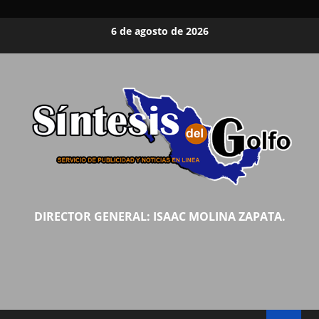
Saltar
6 de agosto de 2026
al
contenido
DIRECTOR GENERAL: ISAAC MOLINA ZAPATA.