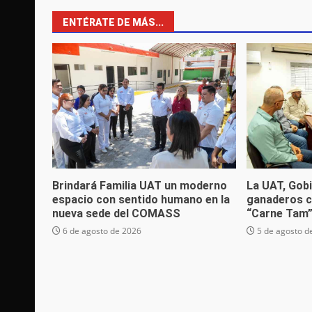
ENTÉRATE DE MÁS...
Brindará Familia UAT un moderno
La UAT, Gobi
espacio con sentido humano en la
ganaderos c
nueva sede del COMASS
“Carne Tam
6 de agosto de 2026
5 de agosto d