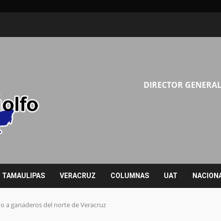
DIRECTOR GENERAL
TAMAULIPAS
VERACRUZ
COLUMNAS
UAT
NACION
o a ganaderos del norte de Veracruz