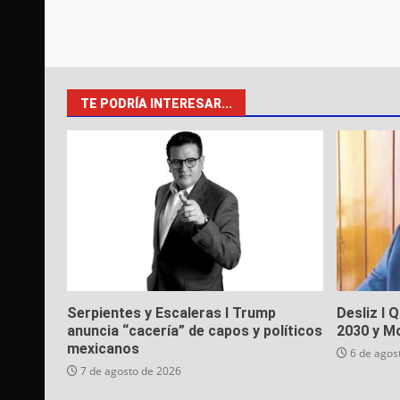
TE PODRÍA INTERESAR...
Serpientes y Escaleras I Trump
Desliz I 
anuncia “cacería” de capos y políticos
2030 y M
mexicanos
6 de agos
7 de agosto de 2026