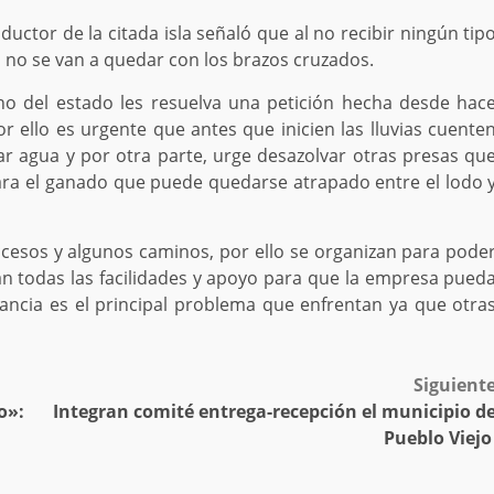
ctor de la citada isla señaló que al no recibir ningún tip
, no se van a quedar con los brazos cruzados.
no del estado les resuelva una petición hecha desde hac
r ello es urgente que antes que inicien las lluvias cuente
r agua y por otra parte, urge desazolvar otras presas qu
ara el ganado que puede quedarse atrapado entre el lodo 
ccesos y algunos caminos, por ello se organizan para pode
n todas las facilidades y apoyo para que la empresa pued
stancia es el principal problema que enfrentan ya que otra
Siguient
o»:
Integran comité entrega-recepción el municipio d
Pueblo Viej