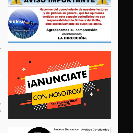
o
e
n
e
y
r
a
s
e
e
o