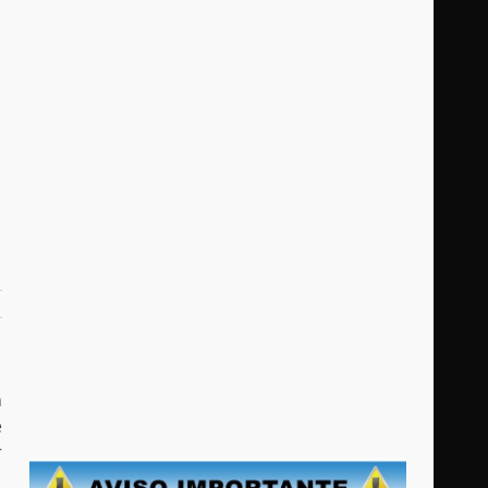
n
e
r