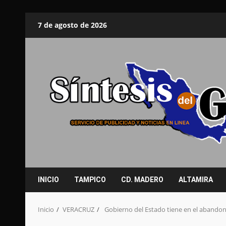
Saltar
7 de agosto de 2026
al
contenido
INICIO
TAMPICO
CD. MADERO
ALTAMIRA
Inicio
VERACRUZ
Gobierno del Estado tiene en el abandon