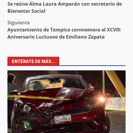
Se reúne Alma Laura Amparán con secretario de
navigation
Bienestar Social
Siguiente
Ayuntamiento de Tampico conmemora el XCVIII
Aniversario Luctuoso de Emiliano Zapata
ENTÉRATE DE MÁS...