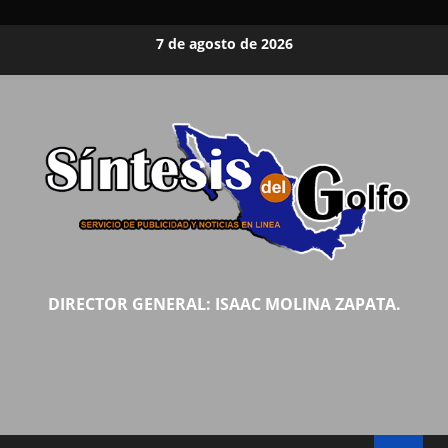
Saltar
7 de agosto de 2026
al
contenido
DIRECTOR GENERAL: ISAAC MOLINA ZAPATA.