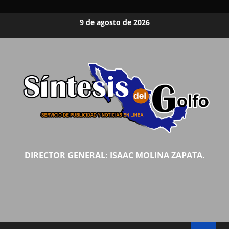
Saltar
9 de agosto de 2026
al
contenido
DIRECTOR GENERAL: ISAAC MOLINA ZAPATA.