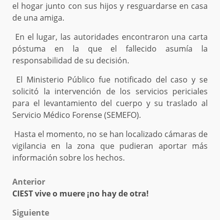
el hogar junto con sus hijos y resguardarse en casa
de una amiga.
En el lugar, las autoridades encontraron una carta
póstuma en la que el fallecido asumía la
responsabilidad de su decisión.
El Ministerio Público fue notificado del caso y se
solicitó la intervención de los servicios periciales
para el levantamiento del cuerpo y su traslado al
Servicio Médico Forense (SEMEFO).
Hasta el momento, no se han localizado cámaras de
vigilancia en la zona que pudieran aportar más
información sobre los hechos.
Post
Anterior
CIEST vive o muere ¡no hay de otra!
navigation
Siguiente