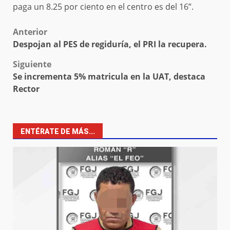
paga un 8.25 por ciento en el centro es del 16”.
Post
Anterior
Despojan al PES de regiduría, el PRI la recupera.
navigation
Siguiente
Se incrementa 5% matricula en la UAT, destaca
Rector
ENTÉRATE DE MÁS...