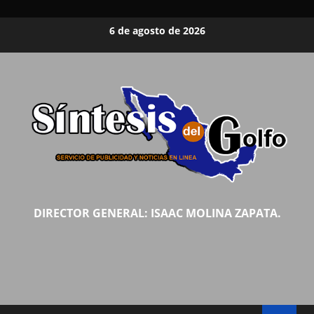
Saltar
6 de agosto de 2026
al
contenido
DIRECTOR GENERAL: ISAAC MOLINA ZAPATA.