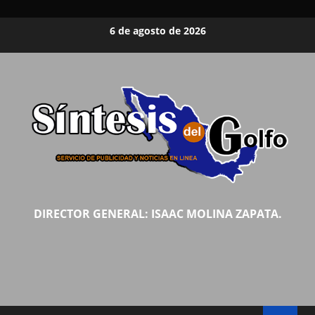
Saltar
6 de agosto de 2026
al
contenido
DIRECTOR GENERAL: ISAAC MOLINA ZAPATA.