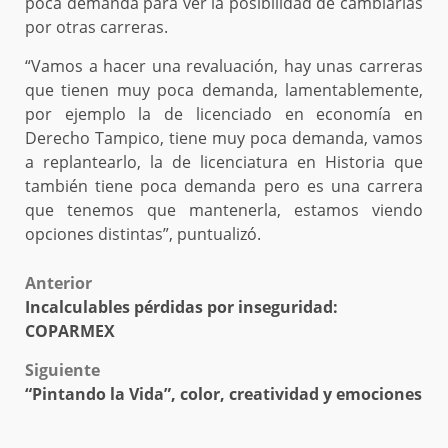
poca demanda para ver la posibilidad de cambiarlas
por otras carreras.
“Vamos a hacer una revaluación, hay unas carreras
que tienen muy poca demanda, lamentablemente,
por ejemplo la de licenciado en economía en
Derecho Tampico, tiene muy poca demanda, vamos
a replantearlo, la de licenciatura en Historia que
también tiene poca demanda pero es una carrera
que tenemos que mantenerla, estamos viendo
opciones distintas”, puntualizó.
Post
Anterior
Incalculables pérdidas por inseguridad:
navigation
COPARMEX
Siguiente
“Pintando la Vida”, color, creatividad y emociones