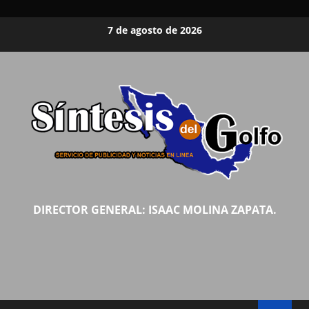
Saltar
7 de agosto de 2026
al
contenido
DIRECTOR GENERAL: ISAAC MOLINA ZAPATA.