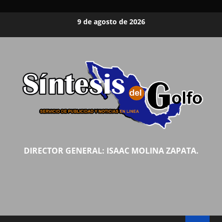
Saltar
9 de agosto de 2026
al
contenido
DIRECTOR GENERAL: ISAAC MOLINA ZAPATA.