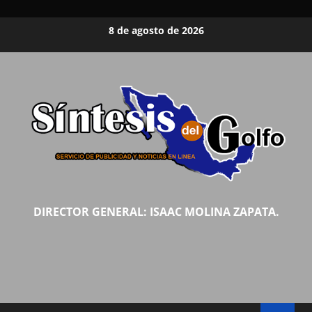
Saltar
8 de agosto de 2026
al
contenido
DIRECTOR GENERAL: ISAAC MOLINA ZAPATA.