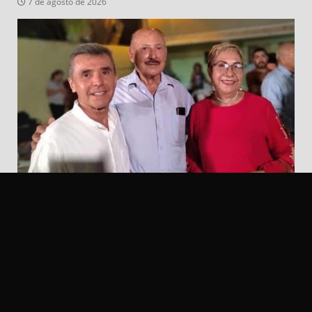
7 de agosto de 2026
“Iré por la alcaldía de Ciudad Madero”: Lupe González
Galván; pide no lo dejen solo
7 de agosto de 2026
© 2016-2026 Síntesis del Golfo.
|
Desarrollado
por
EGB Neural Mx.