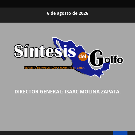
Saltar
6 de agosto de 2026
al
contenido
DIRECTOR GENERAL: ISAAC MOLINA ZAPATA.