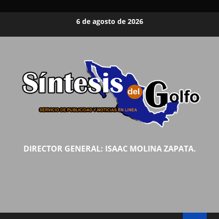
Saltar
6 de agosto de 2026
al
contenido
DIRECTOR GENERAL: ISAAC MOLINA ZAPATA.