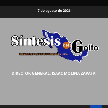
Saltar
7 de agosto de 2026
al
contenido
DIRECTOR GENERAL: ISAAC MOLINA ZAPATA.