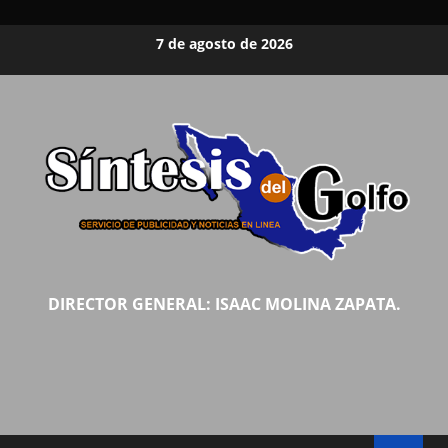
Saltar
7 de agosto de 2026
al
contenido
DIRECTOR GENERAL: ISAAC MOLINA ZAPATA.