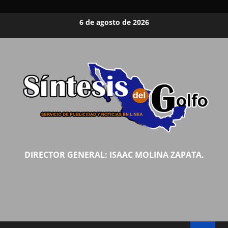
Saltar
6 de agosto de 2026
al
contenido
DIRECTOR GENERAL: ISAAC MOLINA ZAPATA.