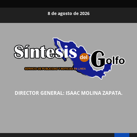
Saltar
8 de agosto de 2026
al
contenido
DIRECTOR GENERAL: ISAAC MOLINA ZAPATA.