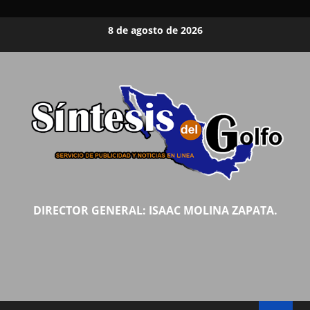
Saltar
8 de agosto de 2026
al
contenido
DIRECTOR GENERAL: ISAAC MOLINA ZAPATA.