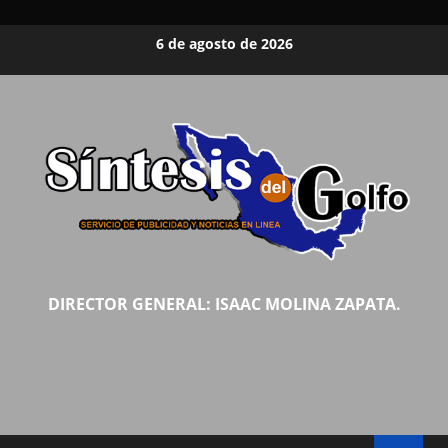
Saltar
6 de agosto de 2026
al
contenido
DIRECTOR GENERAL: ISAAC MOLINA ZAPATA.