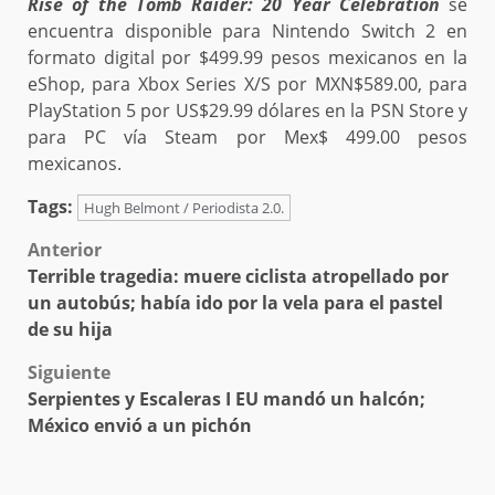
Rise of the Tomb Raider: 20 Year Celebration
se
encuentra disponible para Nintendo Switch 2 en
formato digital por $499.99 pesos mexicanos en la
eShop, para Xbox Series X/S por MXN$589.00, para
PlayStation 5 por US$29.99 dólares en la PSN Store y
para PC vía Steam por Mex$ 499.00 pesos
mexicanos.
Tags:
Hugh Belmont / Periodista 2.0.
Post
Anterior
Terrible tragedia: muere ciclista atropellado por
navigation
un autobús; había ido por la vela para el pastel
de su hija
Siguiente
Serpientes y Escaleras I EU mandó un halcón;
México envió a un pichón