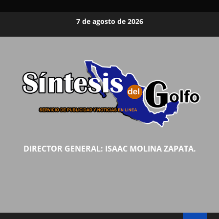
Saltar
7 de agosto de 2026
al
contenido
DIRECTOR GENERAL: ISAAC MOLINA ZAPATA.