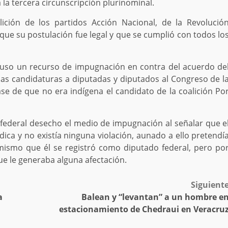
 la tercera circunscripción plurinominal.
ición de los partidos Acción Nacional, de la Revolució
e su postulación fue legal y que se cumplió con todos lo
puso un recurso de impugnación en contra del acuerdo de
las candidaturas a diputadas y diputados al Congreso de l
ase de que no era indígena el candidato de la coalición Po
l federal desecho el medio de impugnación al señalar que e
dica y no existía ninguna violación, aunado a ello pretendí
mismo que él se registró como diputado federal, pero po
que le generaba alguna afectación.
Siguient
a
Balean y “levantan” a un hombre e
estacionamiento de Chedraui en Veracru