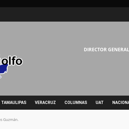
DIRECTOR GENERAL
TAMAULIPAS
VERACRUZ
COLUMNAS
UAT
NACION
sús Guzmán.