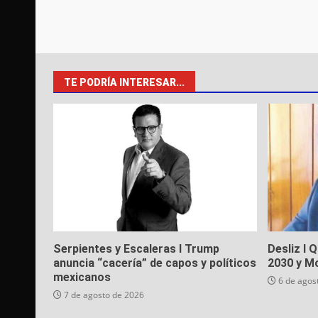
TE PODRÍA INTERESAR...
Serpientes y Escaleras I Trump
Desliz I 
anuncia “cacería” de capos y políticos
2030 y M
mexicanos
6 de agos
7 de agosto de 2026