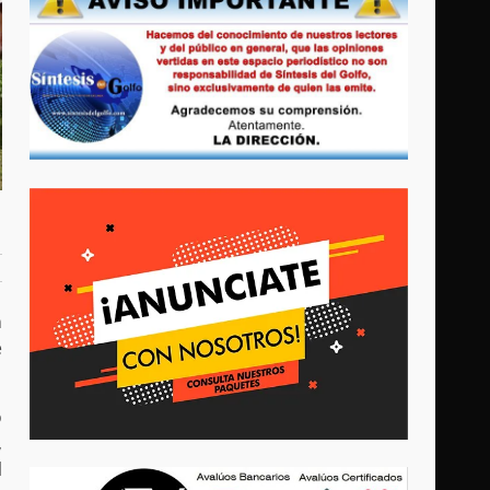
n
e
ó
,
l