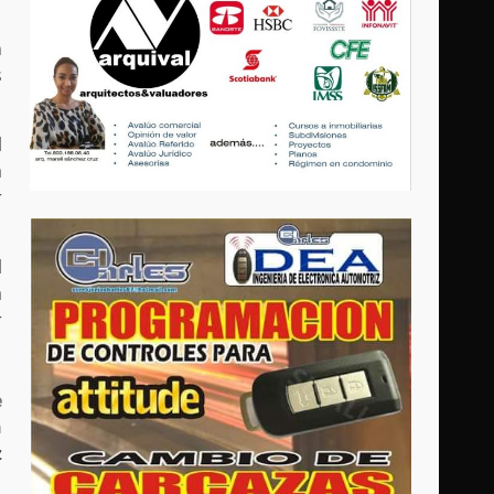
n
s
l
a
r
l
a
r
e
n
z