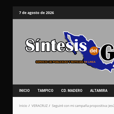
Saltar
7 de agosto de 2026
al
contenido
INICIO
TAMPICO
CD. MADERO
ALTAMIRA
Inicio
VERACRUZ
Seguiré con mi campaña propositiva: Je