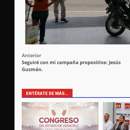
Post
Anterior
Seguiré con mi campaña propositiva: Jesús
navigation
Guzmán.
ENTÉRATE DE MÁS...