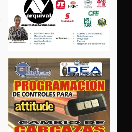
s
e
m