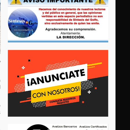
y
n
l
o
s