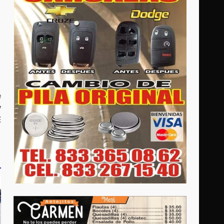
e
y
E