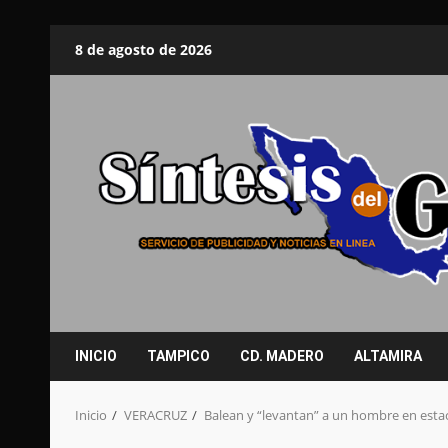
Saltar
8 de agosto de 2026
al
contenido
INICIO
TAMPICO
CD. MADERO
ALTAMIRA
Inicio
VERACRUZ
Balean y “levantan” a un hombre en est