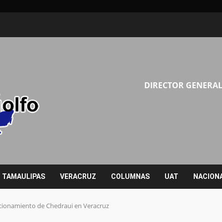
DIRECTOR GENERAL
TAMAULIPAS
VERACRUZ
COLUMNAS
UAT
NACION
acionamiento de Chedraui en Veracruz