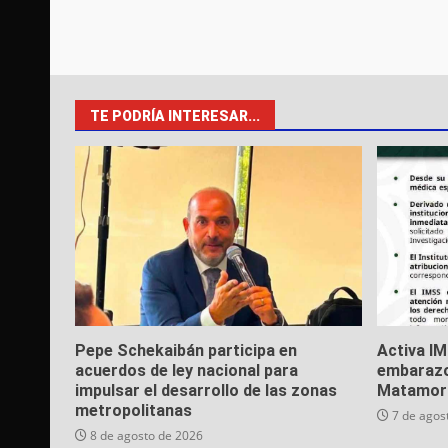
TE PODRÍA INTERESAR...
Pepe Schekaibán participa en
Activa I
acuerdos de ley nacional para
embarazo
impulsar el desarrollo de las zonas
Matamor
metropolitanas
7 de agos
8 de agosto de 2026