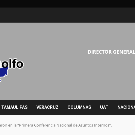
DIRECTOR GENERAL
TAMAULIPAS
VERACRUZ
COLUMNAS
UAT
NACION
paron en la “Primera Conferencia Nacional de Asuntos Internos”.