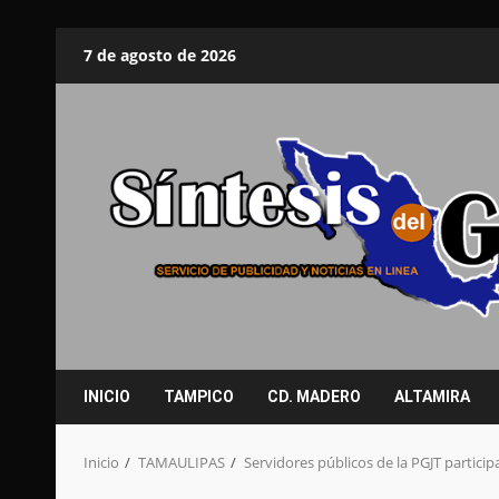
Saltar
7 de agosto de 2026
al
contenido
INICIO
TAMPICO
CD. MADERO
ALTAMIRA
Inicio
TAMAULIPAS
Servidores públicos de la PGJT partici