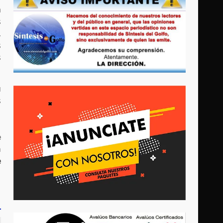
a
s
,
s
s
u
s
e
a
e