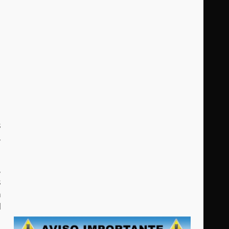
s
,
,
s
n
l