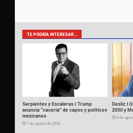
TE PODRÍA INTERESAR...
Serpientes y Escaleras I Trump
Desliz I 
anuncia “cacería” de capos y políticos
2030 y M
mexicanos
6 de agos
7 de agosto de 2026