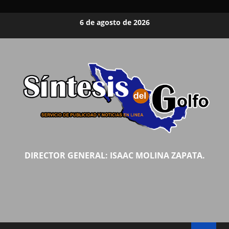
Saltar
6 de agosto de 2026
al
contenido
DIRECTOR GENERAL: ISAAC MOLINA ZAPATA.