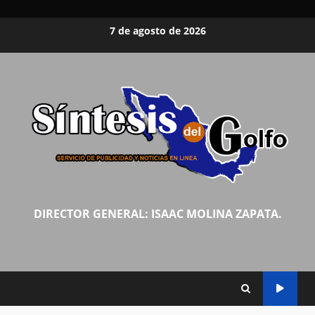
Saltar
7 de agosto de 2026
al
contenido
DIRECTOR GENERAL: ISAAC MOLINA ZAPATA.