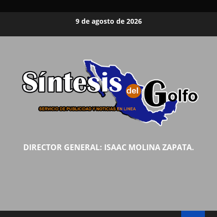
Saltar
9 de agosto de 2026
al
contenido
DIRECTOR GENERAL: ISAAC MOLINA ZAPATA.