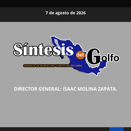
Saltar
7 de agosto de 2026
al
contenido
DIRECTOR GENERAL: ISAAC MOLINA ZAPATA.