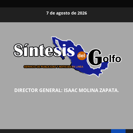
Saltar
7 de agosto de 2026
al
contenido
DIRECTOR GENERAL: ISAAC MOLINA ZAPATA.