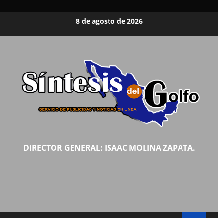
Saltar
8 de agosto de 2026
al
contenido
DIRECTOR GENERAL: ISAAC MOLINA ZAPATA.