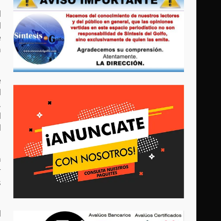
l
l
e
n
e
l
,
l
l
n
r
s
l