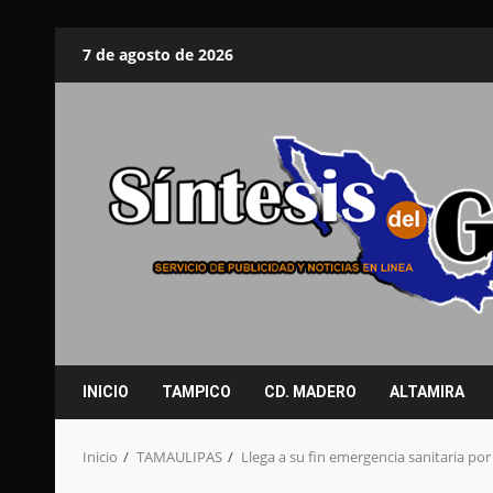
Saltar
7 de agosto de 2026
al
contenido
INICIO
TAMPICO
CD. MADERO
ALTAMIRA
Inicio
TAMAULIPAS
Llega a su fin emergencia sanitaria por