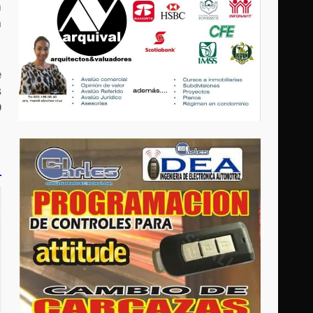
n
a
e
s
9