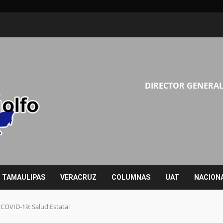
DIRECTOR GENERAL
TAMAULIPAS
VERACRUZ
COLUMNAS
UAT
NACION
 COVID-19: Salud Estatal