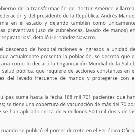
ierno de la transformación del doctor Américo Villarrea
ederación y del presidente de la República, Andrés Manue
demia en el estado y dejando también como únicament
as preventivas (uso de cubrebocas, lavado de manos) e
espiratorias”, detalló Hernández Navarro.
el descenso de hospitalizaciones e ingresos a unidad d
 que actualmente presenta la población, se decretó que e
aria como lo declaró la Organización Mundial de la Salud
alud pública, que requiere de acciones constantes en e
es del lavado frecuente de manos y protegerse con e
aulipas suma hasta la fecha 188 mil 701 pacientes que ha
s; se tiene una cobertura de vacunación de más del 70 po
se han aplicado cerca de 6 millones 500 mil dosis de la
uando se publicó el primer decreto en el Periódico Oficia