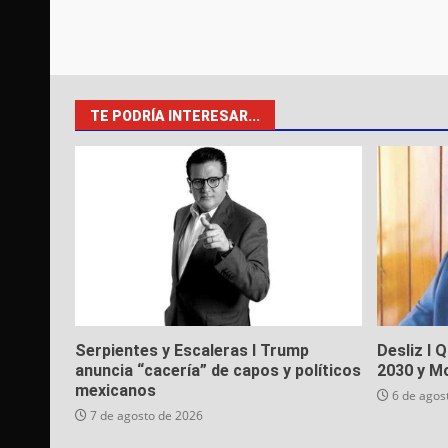
TE PODRÍA INTERESAR...
Serpientes y Escaleras I Trump
Desliz I 
anuncia “cacería” de capos y políticos
2030 y M
mexicanos
6 de agos
7 de agosto de 2026