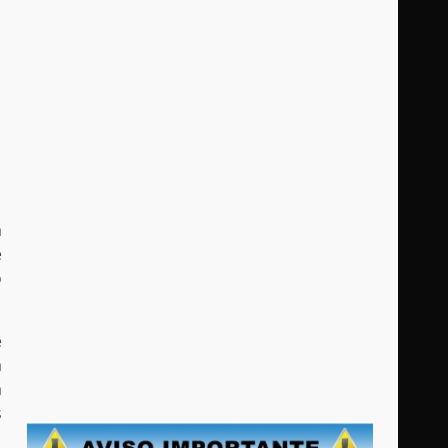
a
e
o
e
a
a
s