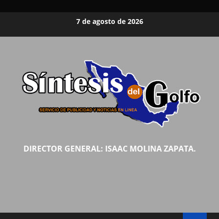
Saltar
7 de agosto de 2026
al
contenido
DIRECTOR GENERAL: ISAAC MOLINA ZAPATA.